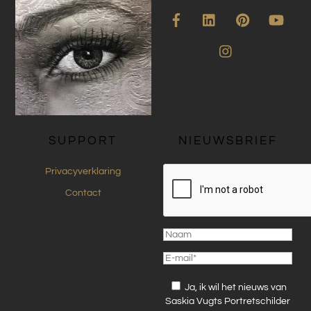
Facebook
LinkedIn
Pinterest
YouT
Instagram
SUPPORT
NIEUWSBRIEF
Privacyverklaring
Contact
Ja, ik wil het nieuws van
Saskia Vugts Portretschilder