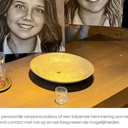
n persoonlijk verjaarscadeau of een blijvende herinnering aan e
ijvend contact met me op en we bespreken de mogelijkheden.