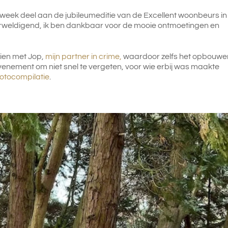
week deel aan de jubileumeditie van de Excellent woonbeurs in
rweldigend, ik ben dankbaar voor de mooie ontmoetingen en
ien met Jop,
mijn partner in crime
,
waardoor zelfs het opbouwe
venement om niet snel te vergeten, voor wie erbij was maakte
fotocompilatie
.