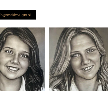
fo@saskiavugts.nl