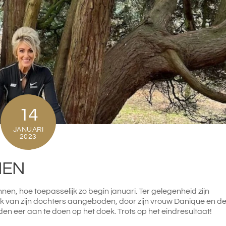
14
JANUARI
2023
NEN
nnen, hoe toepasselijk zo begin januari. Ter gelegenheid zijn
luik van zijn dochters aangeboden, door zijn vrouw Danique en d
en eer aan te doen op het doek. Trots op het eindresultaat!