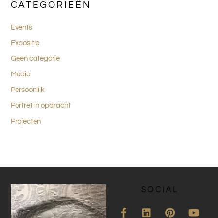
CATEGORIEËN
Events
Expositie
Geen categorie
Media
Persoonlijk
Portret in opdracht
Projecten
SOCIAL
Facebook
LinkedIn
Pinterest
YouT