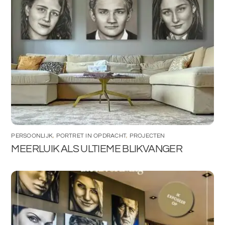
PERSOONLIJK
,
PORTRET IN OPDRACHT
,
PROJECTEN
MEERLUIK ALS ULTIEME BLIKVANGER