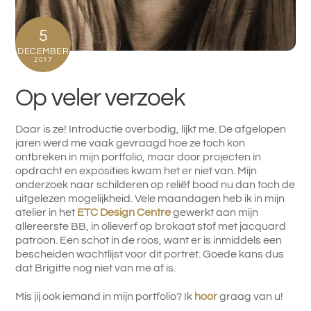
5
DECEMBER
2017
Op veler verzoek
Daar is ze! Introductie overbodig, lijkt me. De afgelopen
jaren werd me vaak gevraagd hoe ze toch kon
ontbreken in mijn portfolio, maar door projecten in
opdracht en exposities kwam het er niet van. Mijn
onderzoek naar schilderen op reliëf bood nu dan toch de
uitgelezen mogelijkheid. Vele maandagen heb ik in mijn
atelier in het
ETC Design Centre
gewerkt aan mijn
allereerste BB, in olieverf op brokaat stof met jacquard
patroon. Een schot in de roos, want er is inmiddels een
bescheiden wachtlijst voor dit portret. Goede kans dus
dat Brigitte nog niet van me af is.
Mis jij ook iemand in mijn portfolio? Ik
hoor
graag van u!