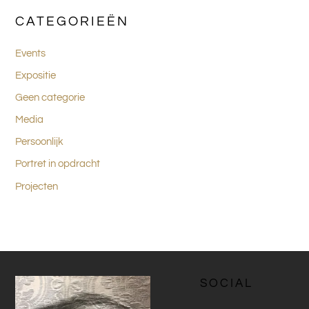
CATEGORIEËN
Events
Expositie
Geen categorie
Media
Persoonlijk
Portret in opdracht
Projecten
SOCIAL
Facebook
LinkedIn
Pinterest
YouT