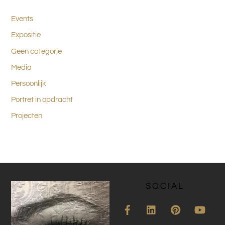
Events
Expositie
Geen categorie
Media
Persoonlijk
Portret in opdracht
Projecten
SOCIAL
Facebook
LinkedIn
Pinterest
YouT