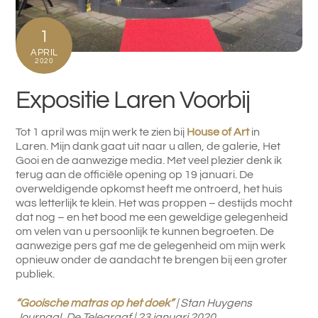
1
APRIL
2020
Expositie Laren Voorbij
Tot 1 april was mijn werk te zien bij
House of Art
in
Laren. Mijn dank gaat uit naar u allen, de galerie, Het
Gooi en de aanwezige media. Met veel plezier denk ik
terug aan de officiële opening op 19 januari. De
overweldigende opkomst heeft me ontroerd, het huis
was letterlijk te klein. Het was proppen – destijds mocht
dat nog – en het bood me een geweldige gelegenheid
om velen van u persoonlijk te kunnen begroeten. De
aanwezige pers gaf me de gelegenheid om mijn werk
opnieuw onder de aandacht te brengen bij een groter
publiek.
“Gooische matras op het doek”
| Stan Huygens
Journaal, De Telegraaf | 23 januari 2020