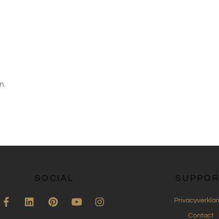
n.
SOCIAL
SUPPOR
Facebook
LinkedIn
Pinterest
YouTube
Instagram
Privacyverklar
Contact