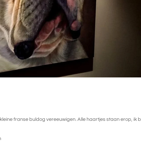
kleine franse buldog vereeuwigen. Alle haartjes staan erop, ik 
m