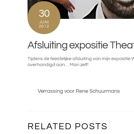
30
JUNI
2012
Afsluiting expositie The
Tijdens de feestelijke afsluiting van mijn expositi
overhandigd aan… Mari zelf!
Verrassing voor Rene Schuurmans
RELATED POSTS