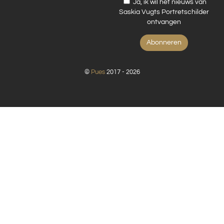
Ja, ik wil het nieuws van
Saskia Vugts Portretschilder
ontvangen
©
Pues
2017 - 2026